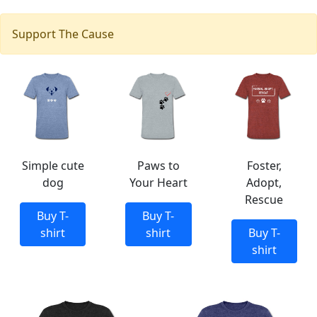
Support The Cause
Simple cute
Paws to
Foster,
dog
Your Heart
Adopt,
Rescue
Buy T-
Buy T-
shirt
shirt
Buy T-
shirt